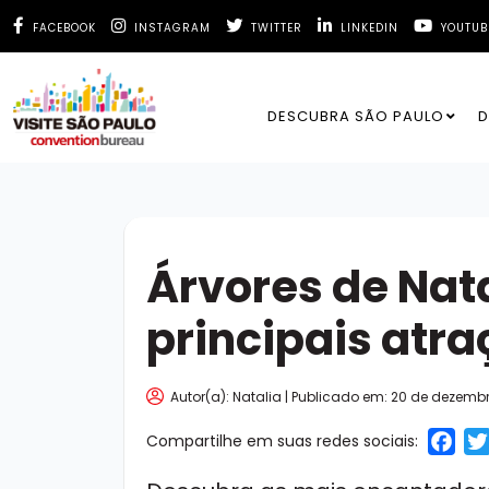
FACEBOOK
INSTAGRAM
TWITTER
LINKEDIN
YOUTUB
DESCUBRA SÃO PAULO
D
Árvores de Nata
principais atr
Autor(a): Natalia | Publicado em:
20 de dezembr
F
Compartilhe em suas redes sociais: