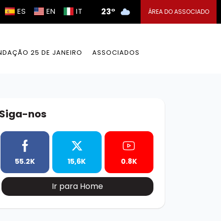
ES
EN
IT
23°
ÁREA DO ASSOCIADO
NDAÇÃO 25 DE JANEIRO
ASSOCIADOS
Siga-nos
55.2K
15,6K
0.8K
Ir para Home