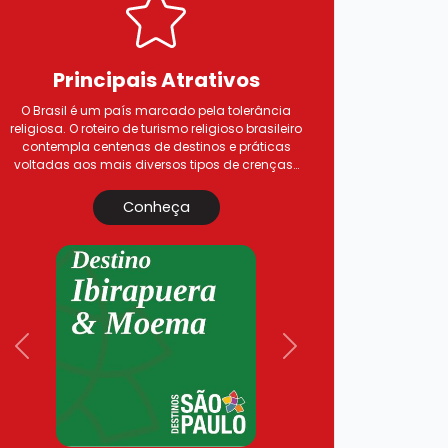
Principais
Atrativos
O Brasil é um país marcado pela tolerância
religiosa. O roteiro de turismo religioso brasileiro
contempla centenas de destinos e práticas
voltadas aos mais diversos tipos de crenças…
Conheça
Previous
Next