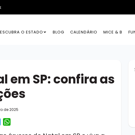
E
ESCUBRA O ESTADO
BLOG
CALENDÁRIO
MICE & B
FU
l em SP: confira as
ações
o de 2025
acebook
Twitter
WhatsApp