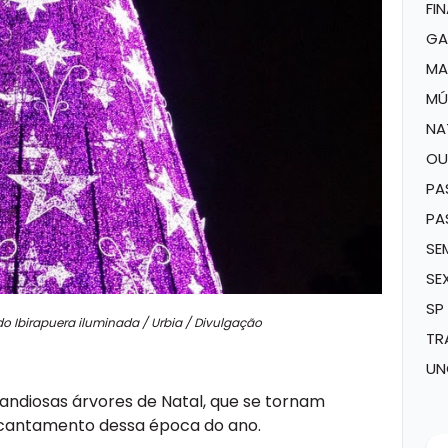
FI
GA
MA
MÚ
NA
OU
PA
PA
SE
SE
SP
o Ibirapuera iluminada / Urbia / Divulgação
TR
UN
randiosas
árvores de Natal
, que se tornam
ncantamento dessa época do ano.