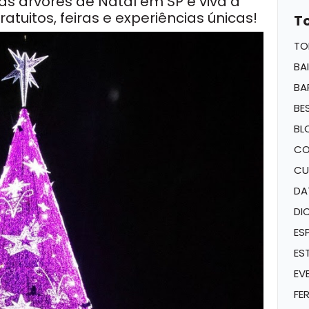
ras
árvores de Natal
em SP e viva a
tuitos, feiras e experiências únicas!
T
TO
BA
BA
BE
BL
CO
CU
DA
DI
ES
ES
EV
FE