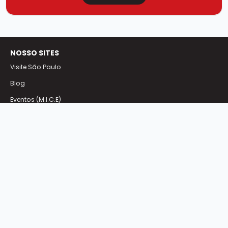
NOSSO SITES
Visite São Paulo
Blog
Eventos (M.I.C.E)
Experiências
NOSSO SITES
Downloads
Fotos
Sobre
SÃO PAULO
Centro de Inteligência da Economia do Turismo