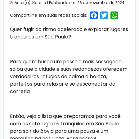
Autor(a): Natalia | Publicado em:
28 de novembro de 2024
Facebo
Twitte
Wha
Compartilhe em suas redes sociais:
Quer fugir do ritmo acelerado e explorar
lugares
tranquilos em São Paulo?
Para quem busca um passeio mais sossegado,
saiba que a cidade e suas redondezas oferecem
verdadeiros refúgios de calma e beleza,
perfeitos para relaxar e se desconectar da
correria.
Então, veja a lista que preparamos para você
com os sete
lugares tranquilos em São Paulo
para sair do óbvio para uma pausa e um
mergulho na natureza. Bora nessa?