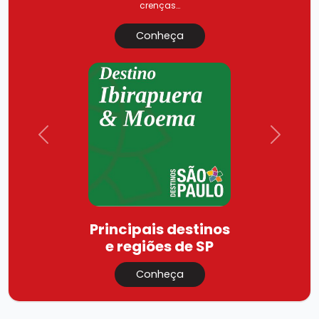
crenças…
Conheça
Previous
Next
Principais destinos
e regiões de SP
Conheça