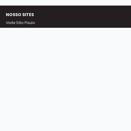
NOSSO SITES
Visite São Paulo
Blog
Eventos (M.I.C.E)
Experiências
NOSSO SITES
Downloads
Fotos
Sobre
SÃO PAULO
Centro de Inteligência da Economia do Turismo
Dados e Fatos
Dados e Fatos