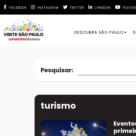
FACEBOOK
INSTAGRAM
TWITTER
LINKEDIN
YOUTUB
DESCUBRA SÃO PAULO
D
Pesquisar:
Buscar no site
turismo
Eventos
primei