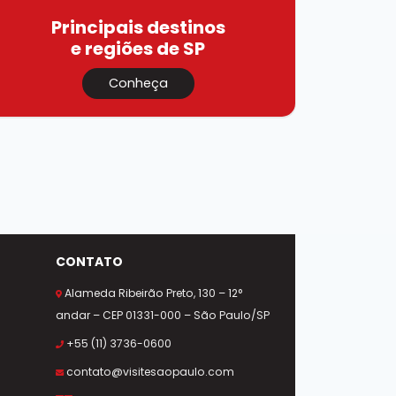
Principais destinos
e regiões de SP
Conheça
CONTATO
Alameda Ribeirão Preto, 130 – 12°
andar – CEP 01331-000 – São Paulo/SP
+55 (11) 3736-0600
contato@visitesaopaulo.com