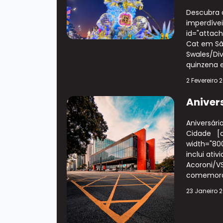
Descubra o
imperdívei
id="attach
Cat em São
Swales/Div
quinzena e
2 Fevereiro 
Aniver
Aniversári
Cidade [c
width="800
inclui ati
Acoroni/VS
comemora
23 Janeiro 