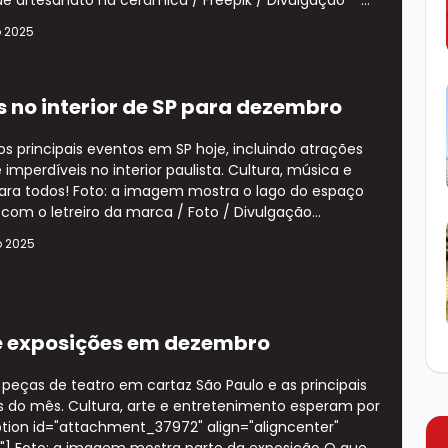
o 2025
s no interior de SP para dezembro
s principais eventos em SP hoje, incluindo atrações
e imperdíveis no interior paulista. Cultura, música e
para todos! Foto: a imagem mostra o lago do espaço
y com o letreiro da marca / Foto / Divulgação...
o 2025
e exposições em dezembro
 peças de teatro em cartaz São Paulo e as principais
s do mês. Cultura, arte e entretenimento esperam por
tion id="attachment_37972" align="aligncenter"
1"] Foto: a imagem mostra parte da exposição O que