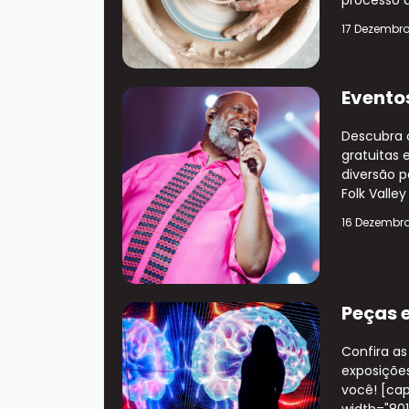
17 Dezembr
Evento
Descubra o
gratuitas 
diversão 
Folk Valle
16 Dezembr
Peças 
Confira as
exposiçõe
você! [cap
width="80