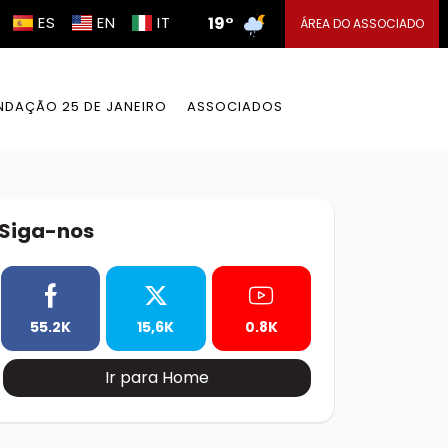
ES
EN
IT
19°
ÁREA DO ASSOCIADO
NDAÇÃO 25 DE JANEIRO
ASSOCIADOS
Siga-nos
55.2K
15,6K
0.8K
Ir para Home