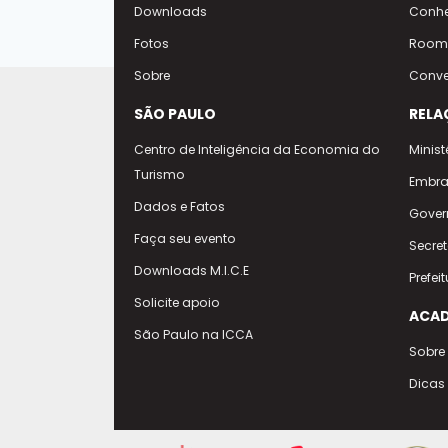
Downloads
Conhe
Fotos
Room
Sobre
Conve
SÃO PAULO
RELA
Centro de Inteligência da Economia do
Minist
Turismo
Embra
Dados e Fatos
Gover
Faça seu evento
Secre
Downloads M.I.C.E
Prefei
Solicite apoio
ACAD
São Paulo na ICCA
Sobre
Dicas