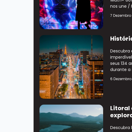
nos une / F
7 Dezembro
Históri
Descubra a 
imperdível
seus 134 a
durante a 
6 Dezembro
Litoral
explor
Descubra l