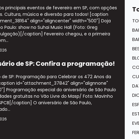
s principais eventos de fevereiro em SP, com opções
T
s. Cultura, música e diversão para todos! [caption
TO
ment_38164" align="aligncenter" width="500"] Doja
 Paulo: show no Suhai Music Hall (Foto: Greg
BA
ulgação)[/caption] Fevereiro chegou, e a primeira
BA
m...
BE
2026
BL
sário de SP: Confira a programação!
CO
CU
o de SP: Programação para Celebrar os 472 Anos da
aption id="attachment_37842" align="alignnone"
DA
"] Programação especial do aniversário de São Paulo
DI
vidades gratuitas no Vão Livre do Masp/ Foto: Mavinho
PCB[/caption] O aniversário de São Paulo,
ES
do...
ES
2026
EV
FE