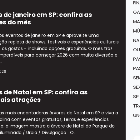
FI
GA
 de janeiro em SP: confira as
es do mês
MA
MÚ
os eventos de janeiro em SP e aproveite uma
NA
o repleta de shows, festivais e experiências culturais
 os gostos - incluindo opções gratuitas. O mês traz
OU
imperdíveis para começar 2026 com muita diversão e
PA
..
PA
2026
SE
SE
 de Natal em SP: confira as
SP
pais atrações
TR
as mais encantadoras árvores de Natal em SP e viva a
UN
lina com eventos gratuitos, feiras e experiências
to: a imagem mostra a árvore de Natal do Parque do
 iluminada / Urbia / Divulgação O...