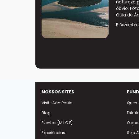
natureza p
óbvio. Fot
Guia de Ár
5 Dezembro
NOSSOS SITES
FUND
Visite São Paulo
Quem
Blog
Estrut
Eventos (M.I.C.E)
O que
Experiências
Seja 