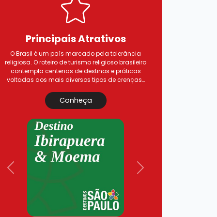
Principais
Atrativos
O Brasil é um país marcado pela tolerância
religiosa. O roteiro de turismo religioso brasileiro
contempla centenas de destinos e práticas
voltadas aos mais diversos tipos de crenças…
Conheça
Previous
Next