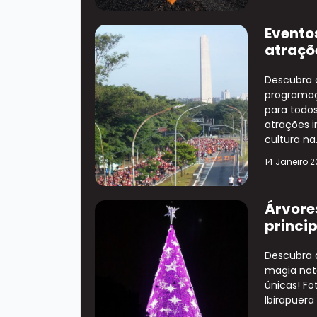
Eventos
atraçõ
Descubra 
programaçã
para todos
atrações 
cultura na.
14 Janeiro 
Árvores
princi
Descubra 
magia nata
únicas! Fo
Ibirapuera