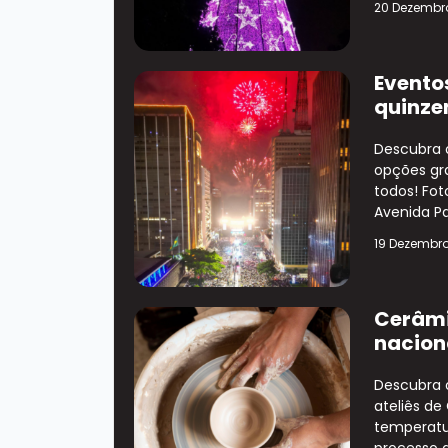
20 Dezembr
Evento
quinze
Descubra 
opções gra
todos! Fot
Avenida Pa
19 Dezembr
Cerâmi
nacion
Descubra 
ateliês de
temperatu
processo d